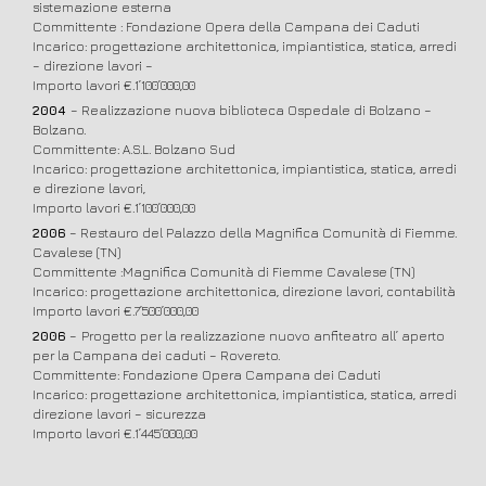
sistemazione esterna
Committente : Fondazione Opera della Campana dei Caduti
Incarico: progettazione architettonica, impiantistica, statica, arredi
– direzione lavori –
Importo lavori €.1’100’000,00
2004
– Realizzazione nuova biblioteca Ospedale di Bolzano –
Bolzano.
Committente: A.S.L. Bolzano Sud
Incarico: progettazione architettonica, impiantistica, statica, arredi
e direzione lavori,
Importo lavori €.1’100’000,00
2006
– Restauro del Palazzo della Magnifica Comunità di Fiemme.
Cavalese (TN)
Committente :Magnifica Comunità di Fiemme Cavalese (TN)
Incarico: progettazione architettonica, direzione lavori, contabilità
Importo lavori €.7’500’000,00
2006
–
Progetto per la realizzazione nuovo anfiteatro all’ aperto
per la Campana dei caduti – Rovereto.
Committente: Fondazione Opera Campana dei Caduti
Incarico: progettazione architettonica, impiantistica, statica, arredi
direzione lavori – sicurezza
Importo lavori €.1’445’000,00