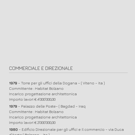
COMMERCIALE E DIREZIONALE
1979
– Torre per gli uffici della Dogana – ( Viteno – ita )
Committente : Habitat Bolzano
Incarico: progettazione architettonica
Importo lavori €.4’000’000,00
1979
– Palazzo delle Poste– ( Bagdad – Iraq
Committente : Habitat Bolzano
Incarico: progettazione architettonica
Importo lavori €.3’000’000,00
1980
– Edificio Direzionale per gli uffici e il commercio – via Duca
d’Aosta ( Bolzano – ita )