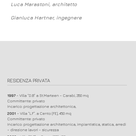
Luca Marastoni, architetto
Gianluca Hartner, ingegnere
RESIDENZA PRIVATA
1997
– Villa “D.B” a St.Marteen – Carabi, 350 mq
Committente: privato
Incarico: progettazione architettonica,
2001
– Villa “L.F”. a Cento (FE), 450 mq
Committente: privato
Incarico: progettazione architettonica, impiantistica, statica, arredi
– direzione lavori – sicurezza