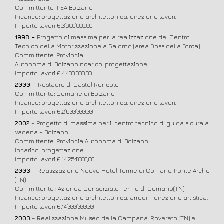
Committente IPEA Bolzano
Incarico: progettazione architettonica, direzione lavori,
Importo lavori €.3’600’000,00
1998 –
Progetto di massima per la realizzazione del Centro
Tecnico della Motorizzazione a Salorno (area Doss della Forca)
Committente: Provincia
Autonoma di BolzanoIncarico: progettazione
Importo lavori €.4’400’000,00
2000 –
Restauro di Castel Roncolo
Committente: Comune di Bolzano
Incarico: progettazione architettonica, direzione lavori,
Importo lavori €.2’600’000,00
2002
– Progetto di massima per il centro tecnico di guida sicura a
Vadena – Bolzano.
Committente: Provincia Autonoma di Bolzano
Incarico: progettazione
Importo lavori €.14’254’000,00
2003
–
Realizzazione Nuovo Hotel Terme di Comano. Ponte Arche
(TN)
Committente : Azienda Consorziale Terme di Comano(TN)
Incarico: progettazione architettonica, arredi – direzione artistica,
Importo lavori €.14’000’000,00
2003
– Realizzazione Museo della Campana. Rovereto (TN) e