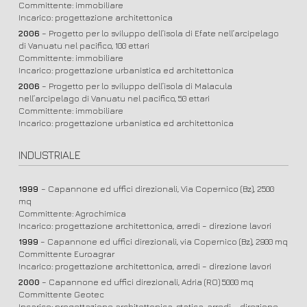
Committente: immobiliare
Incarico: progettazione architettonica
2006
– Progetto per lo sviluppo dell’isola di Efate nell’arcipelago
di Vanuatu nel pacifico, 100 ettari
Committente: immobiliare
Incarico: progettazione urbanistica ed architettonica
2006
– Progetto per lo sviluppo dell’isola di Malacula
nell’arcipelago di Vanuatu nel pacifico, 50 ettari
Committente: immobiliare
Incarico: progettazione urbanistica ed architettonica
INDUSTRIALE
1999
– Capannone ed uffici direzionali, Via Copernico (Bz), 2500
mq
Committente: Agrochimica
Incarico: progettazione architettonica, arredi – direzione lavori
1999
– Capannone ed uffici direzionali, via Copernico (Bz), 2900 mq
Committente Euroagrar
Incarico: progettazione architettonica, arredi – direzione lavori
2000
– Capannone ed uffici direzionali, Adria (RO) 5000 mq
Committente Geotec
Incarico: progettazione architettonica, statica, arredi – direzione