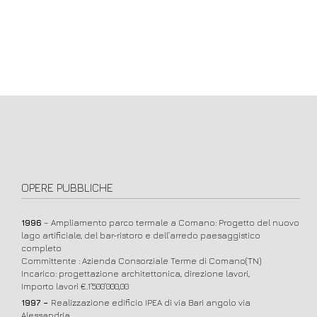
OPERE PUBBLICHE
1996
– Ampliamento parco termale a Comano: Progetto del nuovo
lago artificiale, del bar-ristoro e dell’arredo paesaggistico
completo
Committente : Azienda Consorziale Terme di Comano(TN)
Incarico: progettazione architettonica, direzione lavori,
Importo lavori €.1’500’000,00
1997 –
Realizzazione edificio IPEA di via Bari angolo via
Alessandria