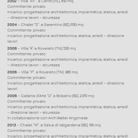
2002
– Villa “R.F”. a Cento (FE), 450 mq
Committente: privato
Incarico: progettazione architettonica, impiantistica, statica, arredi
– direzione lavori – sicurezza
2004
– Chalet “D”. a Sarentino (BZ), 650 mq
Committente: privato
Incarico: progettazione architettonica, statica, arredi – direzione
lavori
2006
– Villa “A” a Rovereto (TN), 530 mq
Committente: privato
Incarico: progettazione architettonica, impiantistica, statica, arredi
– direzione lavori – sicurezza
2006
– Villa “P”. a Rovereto (TN) 980 mq
Committente: privato
Incarico: progettazione architettonica, statica, arredi – direzione
lavori
2006
– Galleria d’Arte “D” a Bolzano (BZ), 2370 mq
Committente: privato
Incarico: progettazione architettonica, impiantistica, statica, arredi
– direzione lavori – sicurezza
In collaborazione con Arch.Walter Angonese
2013
– Chalet “M”. a Selva di Valgardena (BZ), 150 mq
Committente: privato
Incarico: progettazione architettonica, impiantistica, statica, arredi