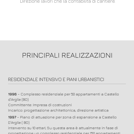
Direzione lavori che la contabilità di cantiere.
PRINCIPALI REALIZZAZIONI
RESIDENZIALE INTENSIVO E PIANI URBANISTICI
1996
– Complesso residenziale per 50 appartamenti a Castello
d’Argile (BO)
Committente: Impresa di costruzioni
Incarico: progettazione architettonica, direzione artistica
1997
– Piano di attuazione per zona di espansione a Castello
D’Argile ( BO)
intervento su 10 ettari; Su questa area è attualmente in fase di
progettazione un complesso residenziale per 150 appartamenti