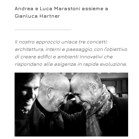
Andrea e Luca Marastoni assieme a
Gianluca Hartner
Il nostro approccio unisce tre concetti:
architettura, interni e paesaggio, con l’obiettivo
di creare edifici e ambienti innovativi che
rispondano alle esigenze in rapida evoluzione.